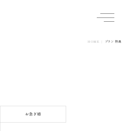
HOME
プラン 特典
お急ぎ婚