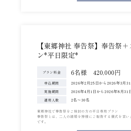
【東郷神社 奉告祭】奉告祭
ン*平日限定*
6名様 420,000円
プラン料金
2026年2月25日から2026年3月
申込期間
2026年4月1日から2026年8
実施期間
2名〜30名
適用人数
東郷神社で奉告祭をご検討の方の平日専用プラン
奉告祭とは、二人の結婚を神様にご報告する儀式を言い
です。