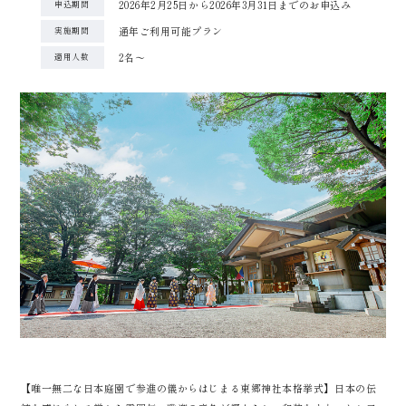
2026年2月25日から2026年3月31日までのお申込み
申込期間
通年ご利用可能プラン
実施期間
2名〜
適用人数
【唯一無二な日本庭園で参進の儀からはじまる東郷神社本格挙式】日本の伝