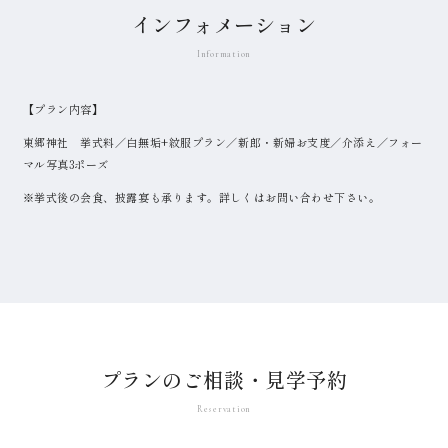
インフォメーション
【プラン内容】
東郷神社 挙式料／白無垢+紋服プラン／新郎・新婦お支度／介添え／フォー
マル写真3ポーズ
※挙式後の会食、披露宴も承ります。詳しくはお問い合わせ下さい。
プランのご相談・見学予約