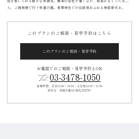
統を感じられる厳かな雰囲気。雅楽の音色が響くなか、和装をまとったお二
人、ご親族様で行う参進の儀。東郷神社での伝統美あふれる神前挙式を。
このプランのご相談・見学予約はこちら
このプランのご相談・見学予約
お電話でのご相談・見学予約もOK
03-3478-1050
Tel.
営業時間：平日10:00～18:00 / 土日祝10:00～19:00
定休日：毎週火曜日(婚礼対応可)